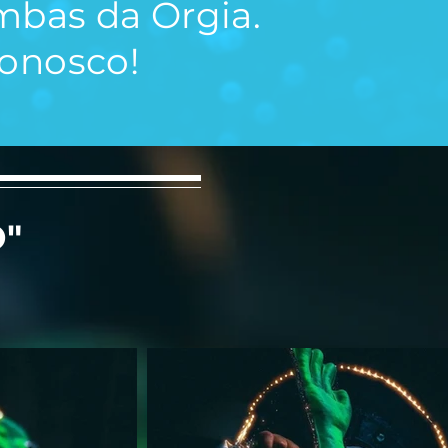
mbas da Orgia.
conosco!
"