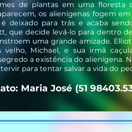
imes de plantas em uma floresta d
aparecem, os alienígenas fogem em
 é deixado para trás e acaba sen
t, que decide levá-lo para dentro d
onstroem uma grande amizade. Elliot
velho, Michael, e sua irmã caçula
gredo a existência do alienígena. No
tervir para tentar salvar a vida do p
ato: Maria José (51 98403.5