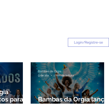
LOJA
CONTRATE
Login/Registre-se
Bambas da Orgia
9 de abr.
1 min de leitura
gia
ços para o
Bambas da Orgia lança
enredo para 2027.