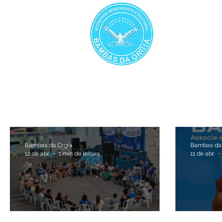
INÍCIO
A
Bambas da Orgia
Bambas da 
12 de abr.
1 min de leitura
11 de abr.
2027 já começou!
Seja