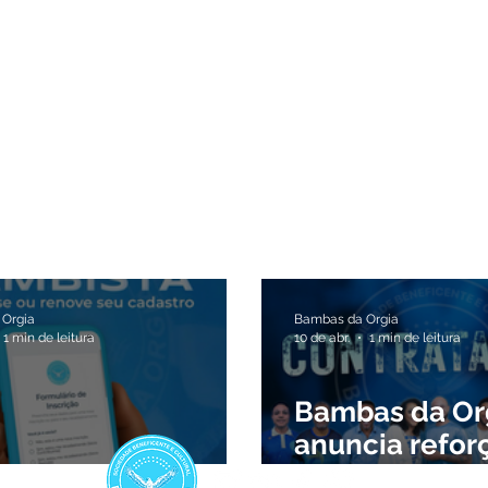
 ESCOLA
CARNAVAL 2027
NOTÍCIAS
Orgia
Bambas da Orgia
1 min de leitura
10 de abr.
1 min de leitura
Bambas da Or
anuncia refor
 sócio bambista!
Carnaval 2027