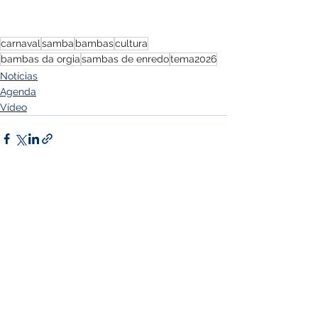
carnaval
samba
bambas
cultura
bambas da orgia
sambas de enredo
tema2026
Notícias
Agenda
Vídeo
Ver tudo
Posts Relacionados