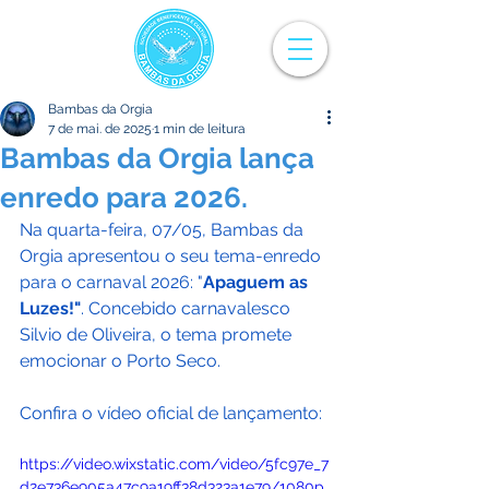
Bambas da Orgia
7 de mai. de 2025
1 min de leitura
Bambas da Orgia lança
enredo para 2026.
Na quarta-feira, 07/05, Bambas da 
Orgia apresentou o seu tema-enredo 
para o carnaval 2026: "
Apaguem as 
Luzes!"
. Concebido carnavalesco 
Silvio de Oliveira, o tema promete 
emocionar o Porto Seco.
Confira o vídeo oficial de lançamento:
https://video.wixstatic.com/video/5fc97e_7
d2e736e905a47c9a19ff38d323a1e79/1080p